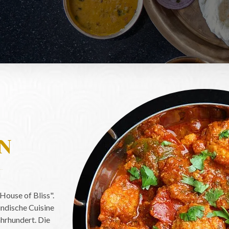
EN
ouse of Bliss".
indische Cuisine
ahrhundert. Die