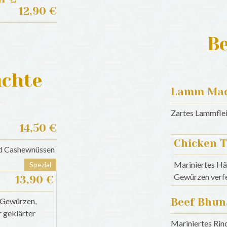
12,90 €
Be
ichte
Lamm Mad
Zartes Lammflei
14,50 €
Chicken T
nd Cashewnüssen
Mariniertes Hä
Spezial
Gewürzen verfe
13,90 €
 Gewürzen,
Beef Bhun
r geklärter
Mariniertes Rind