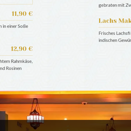
gebraten mit Zw
11,90 €
Lachs Ma
 in einer Soße
Frisches Lachsfil
indischen Gewürz
12,90 €
chtem Rahmkäse,
und Rosinen