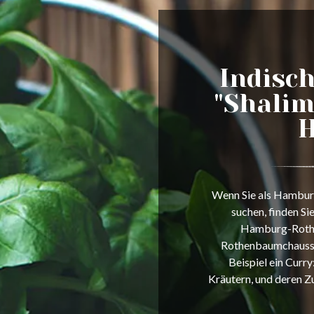
Indisc
"Shalim
Wenn Sie als Hamburg
suchen, finden Si
Hamburg-Rother
Rothenbaumchaussee
Beispiel ein Curr
Kräutern, und deren Z